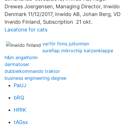
Drewes Joergensen, Managing Director, Inwido
Denmark 11/12/2017, Inwido AB, Johan Berg, VD
Inwido Finland, Subscription​ 21 okt.
Laxatone for cats
varför finns jultomten
sureflap mikrochip katzenklappe
h&m angelholm
dermatoser
dubbelkommando traktor
business engineering degree
PaUJ
bRQ
HfRK
tAGsx