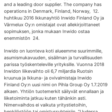
and a leading door supplier. The company has
operations in Denmark, Finland, Norway, 12.
huhtikuu 2016 Ikkunayhtiö Inwido Finland Oy ja
Värmelux Oy:n omistajat ovat allekirjoittaneet
sopimuksen, jonka mukaan Inwido ostaa
enemmistön 24.
Inwido on luonteva koti alueemme suurimmille,
asumismukavuuden, sisäilman ja turvallisuuden
parissa työskenteleville yrityksille. Vuonna 2018
Inwidon liikevaihto oli 6,7 miljardia Ruotsin
kruunua ja Ikkuna- ja ovivalmistaja Inwido
Finland Oy:n uusi nimi on Pihla Group Oy 1.7.2019
alkaen. Yhtiön tuotemerkit säilyvät ennallaan ja
liiketoiminta jatkuu kuten tähänkin asti.
Nimenvaihdos ei vaikuta yritystietoihin,
henkilöstöön tai omistussuhteisiin. ”Uudessa