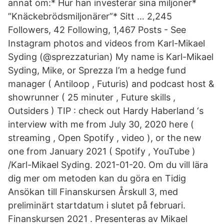
annat om:* Hur han investerar sina miljoner*
”Knäckebrödsmiljonärer”* Sitt … 2,245
Followers, 42 Following, 1,467 Posts - See
Instagram photos and videos from Karl-Mikael
Syding (@sprezzaturian) My name is Karl-Mikael
Syding, Mike, or Sprezza I’m a hedge fund
manager ( Antiloop , Futuris) and podcast host &
showrunner ( 25 minuter , Future skills ,
Outsiders ) TIP : check out Hardy Haberland ‘s
interview with me from July 30, 2020 here (
streaming , Open Spotify , video ), or the new
one from January 2021 ( Spotify , YouTube )
/Karl-Mikael Syding. 2021-01-20. Om du vill lära
dig mer om metoden kan du göra en Tidig
Ansökan till Finanskursen Årskull 3, med
preliminärt startdatum i slutet på februari.
Finanskursen 2021 . Presenteras av Mikael