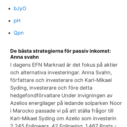
bJyO
pH
Qpn
De bästa strategierna för passiv inkomst:
Anna svahn
I dagens EFN Marknad är det fokus på aktier
och alternativa investeringar. Anna Svahn,
författare och investerare och Karl-Mikael
Syding, investerare och före detta
hedgefondförvaltare Under invigningen av
Azelios energilager på ledande solparken Noor
i Marocko passade vi på att ställa frågor till
Karl-Mikael Syding om Azelio som investerin
2,245 Followers, 42 Following, 1,467 Posts -