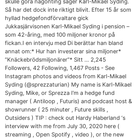
skulle göra någonting säger Karl-Mikael Syding.
Så har det dock inte riktigt blivit. Efter 15 år som
hyllad hedgefondförvaltare gick
Jukkasjärvisonen Karl-Mikael Syding i pension –
som 42-åring, med 100 miljoner kronor på
fickan.I en intervju med Di berättar han bland
annat om:* Hur han investerar sina miljoner*
”Knäckebrödsmiljonärer”* Sitt … 2,245
Followers, 42 Following, 1,467 Posts - See
Instagram photos and videos from Karl-Mikael
Syding (@sprezzaturian) My name is Karl-Mikael
Syding, Mike, or Sprezza I’m a hedge fund
manager ( Antiloop , Futuris) and podcast host &
showrunner ( 25 minuter , Future skills ,
Outsiders ) TIP : check out Hardy Haberland ‘s
interview with me from July 30, 2020 here (
streaming , Open Spotify , video ), or the new