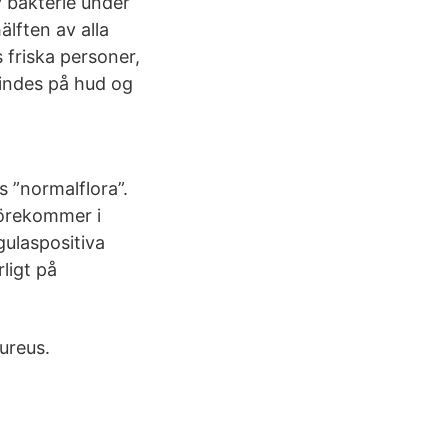
 bakterie under
lften av alla
 friska personer,
findes på hud og
s ”normalflora”.
Förekommer i
gulaspositiva
ligt på
ureus.