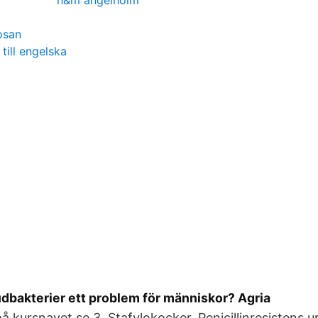
h&m angelholm
osan
 till engelska
dbakterier ett problem för människor? Agria
på kursnavet.se 3. Stafylokocker. Penicillinresistens 