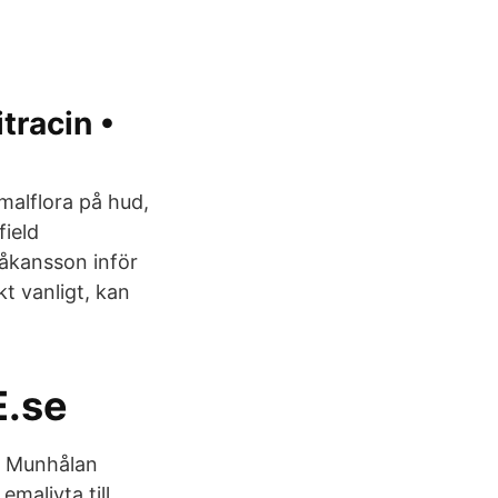
tracin •
malflora på hud,
field
Håkansson inför
t vanligt, kan
E.se
. Munhålan
emaljyta till