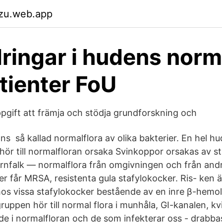
pzu.web.app
ringar i hudens norm
tienter FoU
ppgift att främja och stödja grundforskning och
ns så kallad normalflora av olika bakterier. En hel h
hör till normalfloran orsaka Svinkoppor orsakas av st
rnfalk — normalflora från omgivningen och från andra
rer får MRSA, resistenta gula stafylokocker. Ris- ken
os vissa stafylokocker bestående av en inre β-hemo
ppen hör till normal flora i munhåla, GI-kanalen, kvi
 de i normalfloran och de som infekterar oss - drabba