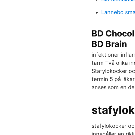
Lannebo sma
BD Chocola
BD Brain
infektioner infl
tarm Två olika i
Stafylokocker oc
termin 5 på läka
anses som en del
stafylo
stafylokocker oc
innehåller en rik