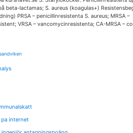
på beta-lactamas; S. aureus (koagulas+) Resistensbeg
dning) PRSA – penicillinresistenta S. aureus; MRSA –
istent; VRSA – vancomycinresistenta; CA-MRSA – c
sandviken
nalys
ommunalskatt
 pa internet
 ingenjör antagningspoäng