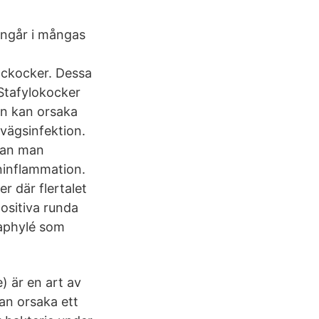
 ingår i mångas
ockocker. Dessa
 Stafylokocker
en kan orsaka
vägsinfektion.
 kan man
ninflammation.
r där flertalet
positiva runda
taphylé som
 är en art av
an orsaka ett