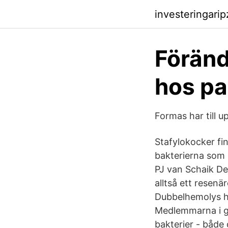
investeringari
Föränd
hos pa
Formas har till u
Stafylokocker fin
bakterierna som 
PJ van Schaik De
alltså ett resenä
Dubbelhemolys h
Medlemmarna i gru
bakterier - både