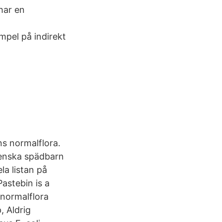
har en
mpel på indirekt
ns normalflora.
venska spädbarn
la listan på
astebin is a
 normalflora
, Aldrig