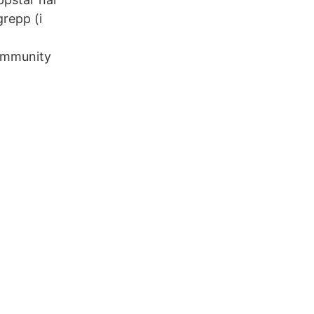
repp (i
ommunity