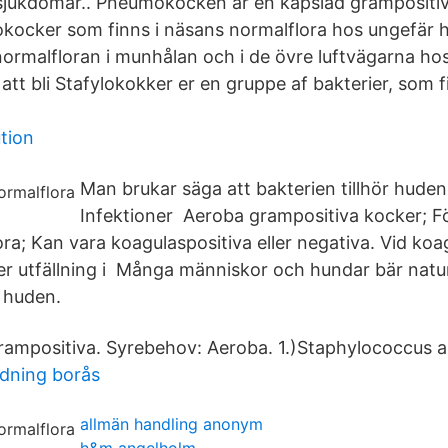
a sjukdomar.. Pneumokocken är en kapslad grampositiv
okocker som finns i näsans normalflora hos ungefär hä
normalfloran i munhålan och i de övre luftvägarna hos
t bli Stafylokokker er en gruppe af bakterier, som 
tion
Man brukar säga att bakterien tillhör huden
Infektioner Aeroba grampositiva kocker; 
ra; Kan vara koagulaspositiva eller negativa. Vid koa
er utfällning i Många människor och hundar bär natur
 huden.
ampositiva. Syrebehov: Aeroba. 1.)Staphylococcus a
ldning borås
allmän handling anonym