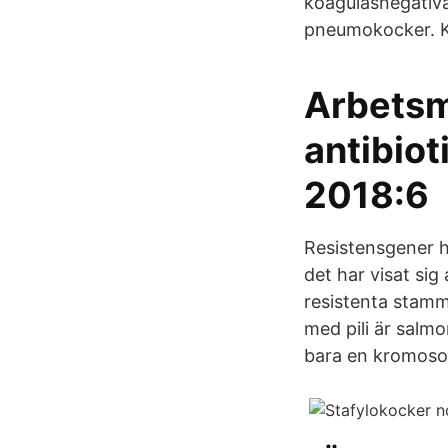
koagulasnegativa 
pneumokocker. Kon
Arbetsm
antibiot
2018:6
Resistensgener h
det har visat sig
resistenta stam
med pili är salmo
bara en kromosom