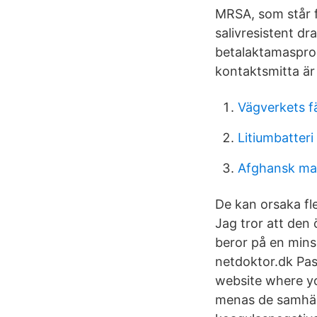
MRSA, som står fö
salivresistent dr
betalaktamasprod
kontaktsmitta är
Vägverkets fä
Litiumbatteri
Afghansk ma
De kan orsaka fle
Jag tror att den
beror på en minsk
netdoktor.dk Pas
website where yo
menas de samhäll