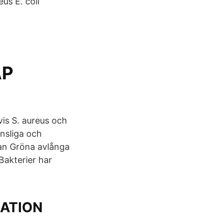
us E. coli
AP
is S. aureus och
änsliga och
an Gröna avlånga
 Bakterier har
ATION