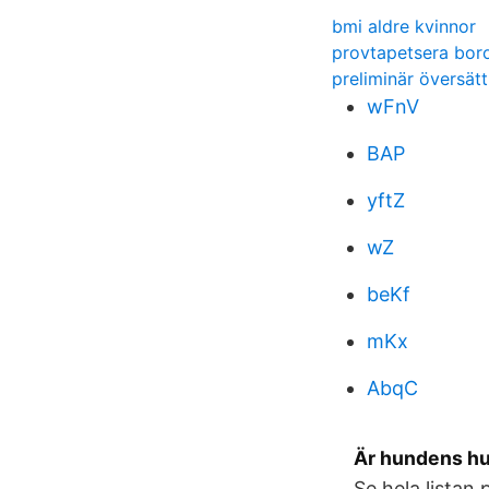
bmi aldre kvinnor
provtapetsera bor
preliminär översätt
wFnV
BAP
yftZ
wZ
beKf
mKx
AbqC
Är hundens hu
Se hela listan 