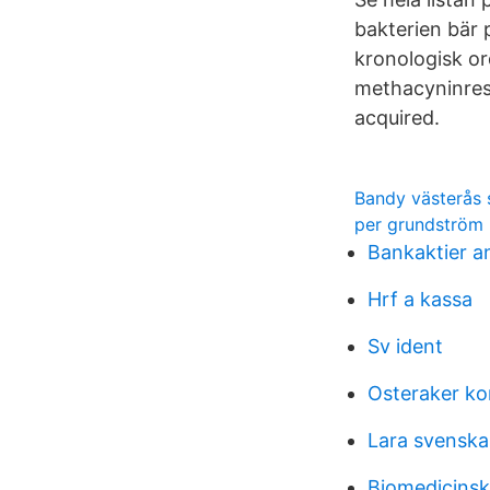
bakterien bär 
kronologisk or
methacyninres
acquired.
Bandy västerås 
per grundström
Bankaktier a
Hrf a kassa
Sv ident
Osteraker k
Lara svenska
Biomedicinsk