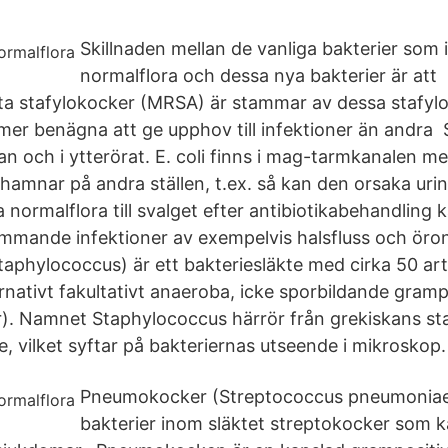
Skillnaden mellan de vanliga bakterier som
normalflora och dessa nya bakterier är att
enta stafylokocker (MRSA) är stammar av dessa stafyl
e mer benägna att ge upphov till infektioner än andra
an och i ytterörat. E. coli finns i mag-tarmkanalen m
amnar på andra ställen, t.ex. så kan den orsaka urin
a normalflora till svalget efter antibiotikabehandling
mmande infektioner av exempelvis halsfluss och öro
aphylococcus) är ett bakteriesläkte med cirka 50 arte
rnativt fakultativt anaeroba, icke sporbildande gram
r). Namnet Staphylococcus härrör från grekiskans s
, vilket syftar på bakteriernas utseende i mikroskop.
Pneumokocker (Streptococcus pneumoniae)
bakterier inom släktet streptokocker som k