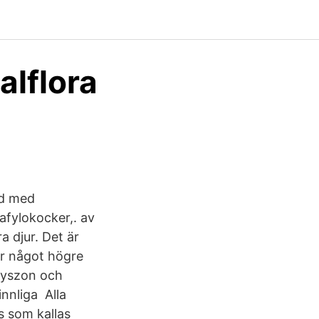
alflora
ud med
afylokocker,. av
 djur. Det är
 är något högre
lyszon och
nnliga Alla
s som kallas