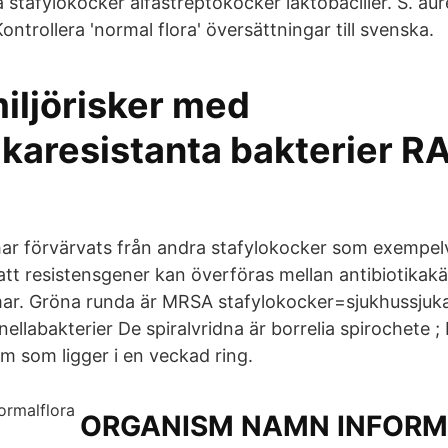
stafylokocker alfastreptokocker laktobaciller. S. aure
trollera 'normal flora' översättningar till svenska.
iljörisker med
ikaresistanta bakterier R
ar förvärvats från andra stafylokocker som exempelv
 att resistensgener kan överföras mellan antibiotikak
mar. Gröna runda är MRSA stafylokocker=sjukhussjuk
nellabakterier De spiralvridna är borrelia spirochete ;
 som ligger i en veckad ring.
ORGANISM NAMN INFORM