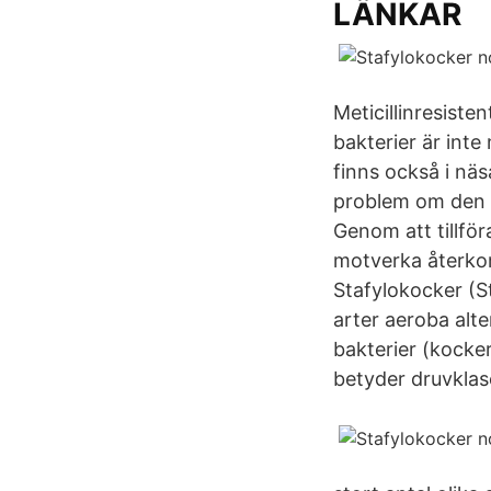
LÄNKAR
Meticillinresist
bakterier är int
finns också i näs
problem om den h
Genom att tillför
motverka återko
Stafylokocker (St
arter aeroba alte
bakterier (kocke
betyder druvklase