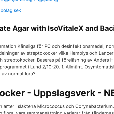
bolag sek
te Agar with IsoVitaleX and Baci
ammation Känsliga för PC och desinfektionsmedel, nor
ndelningar av streptokocker vilka Hemolys och Lancer
h streptokocker. Baseras på föreläsning av Anders 
rprogrammet i Lund 2/10-20. 1. Allmänt. Osymtomatisk
 av normalflora?
kocker - Uppslagsverk - N
h arter i släktena Micrococcus och Corynebacterium
lig flora, vars sammansättning varierar från tändernas 