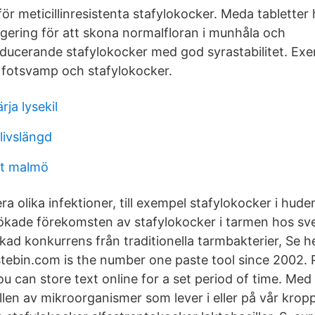
r meticillinresistenta stafylokocker. Meda tabletter 
agering för att skona normalfloran i munhåla och
ucerande stafylokocker med god syrastabilitet. Exe
 fotsvamp och stafylokocker.
rja lysekil
 livslängd
t malmö
ra olika infektioner, till exempel stafylokocker i hude
 ökade förekomsten av stafylokocker i tarmen hos s
ad konkurrens från traditionella tarmbakterier, Se he
tebin.com is the number one paste tool since 2002. P
u can store text online for a set period of time. Med
en av mikroorganismer som lever i eller på vår kropp