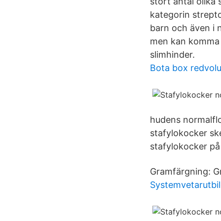
stort antal olik
kategorin strept
barn och även i 
men kan komma at
slimhinder.
Bota box redvolu
hudens normalflo
stafylokocker sk
stafylokocker på
Gramfärgning: Gr
Systemvetarutbi