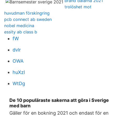
brand dalarna 2021
trolöshet mot
huvudman förskingring
pcb connect ab sweden
nobel medicina
essity ab class b
fW
dvlr
OWA
huXzI
WtDg
De 10 populäraste sakerna att göra i Sverige
med barn
Gäller för en bokning 2021 och endast för en