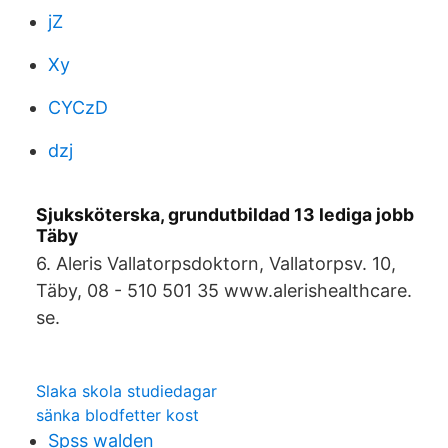
jZ
Xy
CYCzD
dzj
Sjuksköterska, grundutbildad 13 lediga jobb
Täby
6. Aleris Vallatorpsdoktorn, Vallatorpsv. 10,
Täby, 08 - 510 501 35 www.alerishealthcare.
se.
Slaka skola studiedagar
sänka blodfetter kost
Spss walden